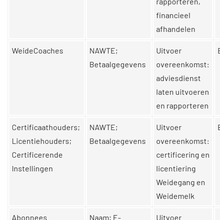
rapporteren,
financieel
afhandelen
WeideCoaches
NAWTE;
Uitvoer
Betaalgegevens
overeenkomst:
adviesdienst
laten uitvoeren
en rapporteren
Certificaathouders;
NAWTE;
Uitvoer
Licentiehouders;
Betaalgegevens
overeenkomst:
Certificerende
certificering en
Instellingen
licentiering
Weidegang en
Weidemelk
Abonnees
Naam; E-
Uitvoer