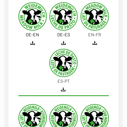
DE-EN
DE-ES
EN-FR
ES-PT