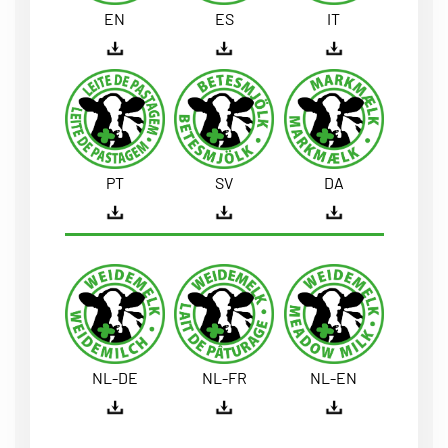
EN
ES
IT
PT
SV
DA
NL-DE
NL-FR
NL-EN