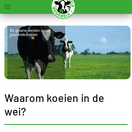
Terug naar hoofdinhoud
Bij groene weiden horen
grazende koeien
Waarom koeien in de
wei?