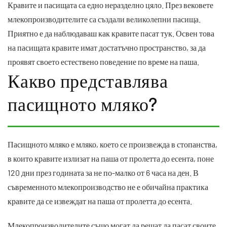
Кравите и пасищата са едно неразделно цяло. През вековете
млекопроизводителите са създали великолепни пасища.
Приятно е да наблюдаваш как кравите пасат тук. Освен това
на пасищата кравите имат достатъчно пространство, за да
проявят своето естествено поведение по време на паша.
Какво представлява
пасищното мляко?
Пасищното мляко е мляко, което се произвежда в стопанства,
в които кравите излизат на паша от пролетта до есента, поне
120 дни през годината за не по-малко от 6 часа на ден. В
съвременното млекопроизводство не е обичайна практика
кравите да се извеждат на паша от пролетта до есента.
Млекопроизводителите също могат да решат да пасат своите