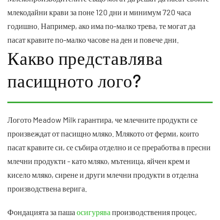
млекодайни крави за поне 120 дни и минимум 720 часа
годишно. Например, ако има по-малко трева, те могат да
пасат кравите по-малко часове на ден и повече дни.
Какво представлява
пасищното лого?
Логото Meadow Milk гарантира, че млечните продукти се
произвеждат от пасищно мляко. Млякото от ферми, които
пасат кравите си, се събира отделно и се преработва в пресни
млечни продукти - като мляко, мътеница, яйчен крем и
кисело мляко, сирене и други млечни продукти в отделна
производствена верига.
Фондацията за паша
осигурява
производствения процес,