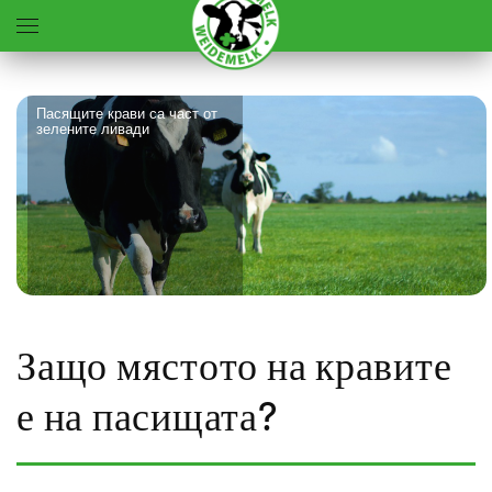
Skip to main content
Пасящите крави са част от
зелените ливади
Защо мястото на кравите
е на пасищата?