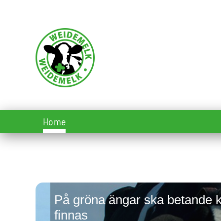
Skip to main content
Home
På gröna ängar ska betande 
finnas