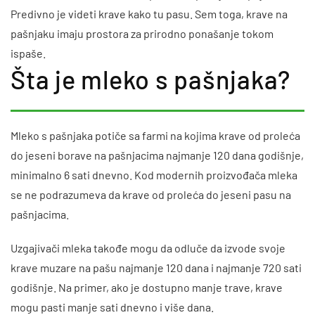
Predivno je videti krave kako tu pasu. Sem toga, krave na
pašnjaku imaju prostora za prirodno ponašanje tokom
ispaše.
Šta je mleko s pašnjaka?
Mleko s pašnjaka potiče sa farmi na kojima krave od proleća
do jeseni borave na pašnjacima najmanje 120 dana godišnje,
minimalno 6 sati dnevno. Kod modernih proizvođača mleka
se ne podrazumeva da krave od proleća do jeseni pasu na
pašnjacima.
Uzgajivači mleka takođe mogu da odluče da izvode svoje
krave muzare na pašu najmanje 120 dana i najmanje 720 sati
godišnje. Na primer, ako je dostupno manje trave, krave
mogu pasti manje sati dnevno i više dana.