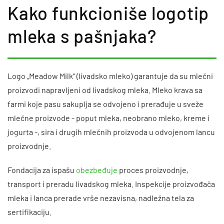
Kako funkcioniše logotip
mleka s pašnjaka?
Logo „Meadow Milk“ (livadsko mleko) garantuje da su mlečni
proizvodi napravljeni od livadskog mleka. Mleko krava sa
farmi koje pasu sakuplja se odvojeno i prerađuje u sveže
mlečne proizvode - poput mleka, neobrano mleko, kreme i
jogurta -, sira i drugih mlečnih proizvoda u odvojenom lancu
proizvodnje.
Fondacija za ispašu
obezbeđuje
proces proizvodnje,
transport i preradu livadskog mleka. Inspekcije proizvođača
mleka i lanca prerade vrše nezavisna, nadležna tela za
sertifikaciju.