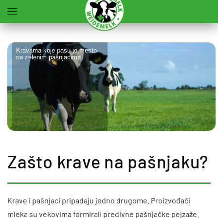
Skip to main content
Kravama koje pasu je mesto
na zelenim pašnjacima
Zašto krave na pašnjaku?
Krave i pašnjaci pripadaju jedno drugome. Proizvođači
mleka su vekovima formirali predivne pašnjačke pejzaže.