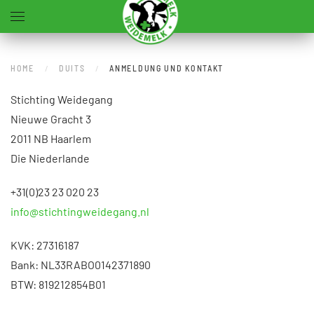
Zum Hauptinhalt springen
HOME
DUITS
ANMELDUNG UND KONTAKT
Stichting Weidegang
Nieuwe Gracht 3
2011 NB Haarlem
Die Niederlande
+31(0)23 23 020 23
info@stichtingweidegang.nl
KVK: 27316187
Bank: NL33RABO0142371890
BTW: 819212854B01