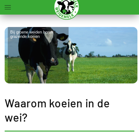
Terug naar hoofdinhoud
Bij groene weiden horen
grazende koeien
Waarom koeien in de
wei?